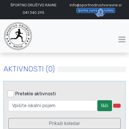
ŠPORTNO DRUŠTVO RAVNE
info@sportnodrustvoravne.si
041 340 295
AKTIVNOSTI (0)
Pretekle aktivnosti
Išči
Prikaži koledar