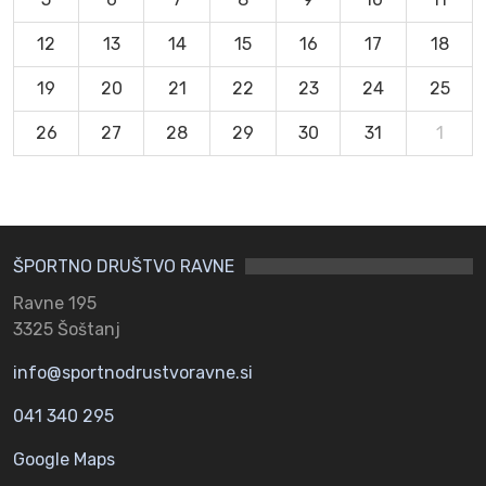
12
13
14
15
16
17
18
19
20
21
22
23
24
25
26
27
28
29
30
31
1
ŠPORTNO DRUŠTVO RAVNE
Ravne 195
3325 Šoštanj
info@sportnodrustvoravne.si
041 340 295
Google Maps