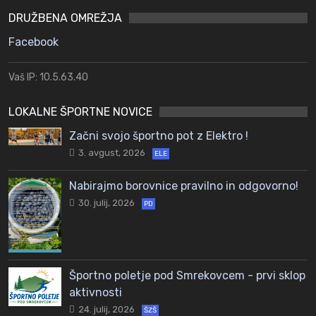
DRUŽBENA OMREŽJA
Facebook
Vaš IP: 10.5.63.40
LOKALNE ŠPORTNE NOVICE
Začni svojo športno pot z Elektro !
3. avgust, 2026
ELE
Nabirajmo borovnice pravilno in odgovorno!
30. julij, 2026
PD
Športno poletje pod Smrekovcem - prvi sklop
aktivnosti
24. julij, 2026
ŠZŠ