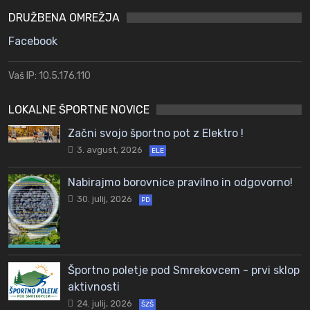
DRUŽBENA OMREŽJA
Facebook
Vaš IP: 10.5.176.110
LOKALNE ŠPORTNE NOVICE
Začni svojo športno pot z Elektro !
3. avgust, 2026
ELE
Nabirajmo borovnice pravilno in odgovorno!
30. julij, 2026
PD
Športno poletje pod Smrekovcem - prvi sklop
aktivnosti
24. julij, 2026
ŠZŠ