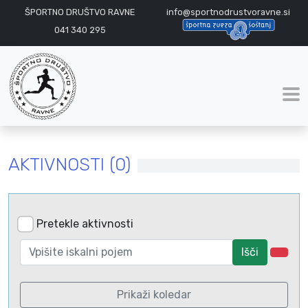
ŠPORTNO DRUŠTVO RAVNE
info@sportnodrustvoravne.si
041 340 295
AKTIVNOSTI (0)
Pretekle aktivnosti
Išči
Prikaži koledar