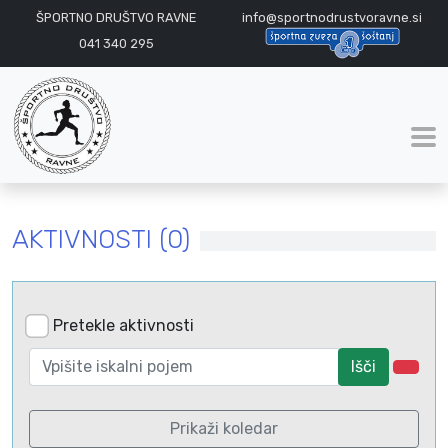
ŠPORTNO DRUŠTVO RAVNE
info@sportnodrustvoravne.si
041 340 295
AKTIVNOSTI (0)
Pretekle aktivnosti
Išči
Prikaži koledar