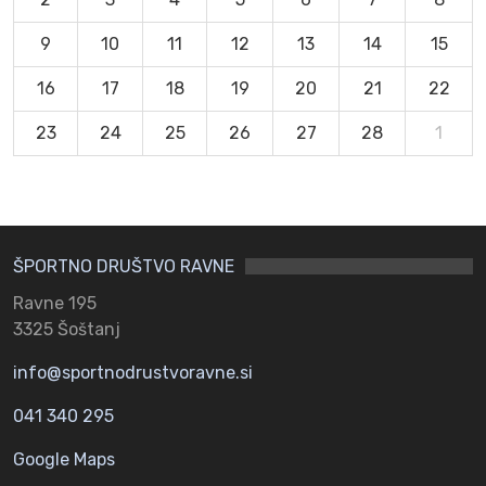
9
10
11
12
13
14
15
16
17
18
19
20
21
22
23
24
25
26
27
28
1
ŠPORTNO DRUŠTVO RAVNE
Ravne 195
3325 Šoštanj
info@sportnodrustvoravne.si
041 340 295
Google Maps