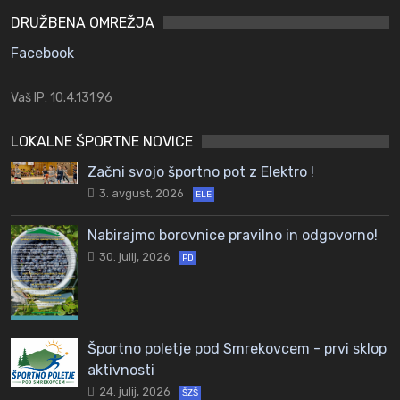
DRUŽBENA OMREŽJA
Facebook
Vaš IP: 10.4.131.96
LOKALNE ŠPORTNE NOVICE
Začni svojo športno pot z Elektro !
3. avgust, 2026
ELE
Nabirajmo borovnice pravilno in odgovorno!
30. julij, 2026
PD
Športno poletje pod Smrekovcem - prvi sklop
aktivnosti
24. julij, 2026
ŠZŠ