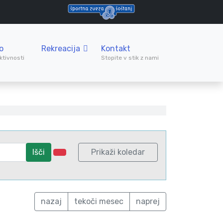
o
Rekreacija
Kontakt
ktivnosti
Stopite v stik z nami
Išči
Prikaži koledar
nazaj
tekoči mesec
naprej