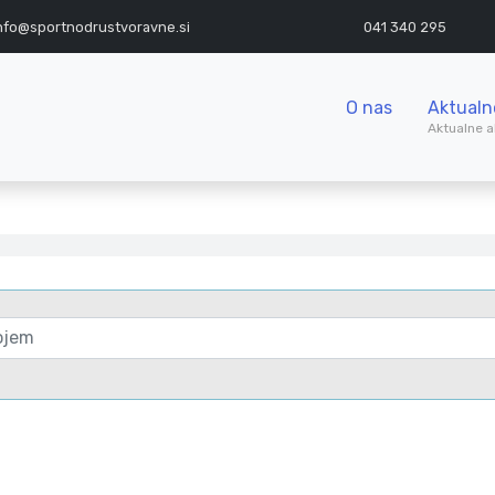
nfo@sportnodrustvoravne.si
041 340 295
O nas
Aktualn
Aktualne a