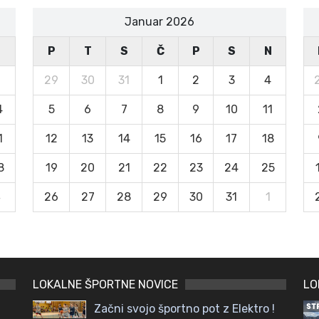
Januar 2026
N
P
T
S
Č
P
S
N
29
30
31
1
2
3
4
4
5
6
7
8
9
10
11
1
12
13
14
15
16
17
18
8
19
20
21
22
23
24
25
4
26
27
28
29
30
31
1
LOKALNE ŠPORTNE NOVICE
LO
Začni svojo športno pot z Elektro !