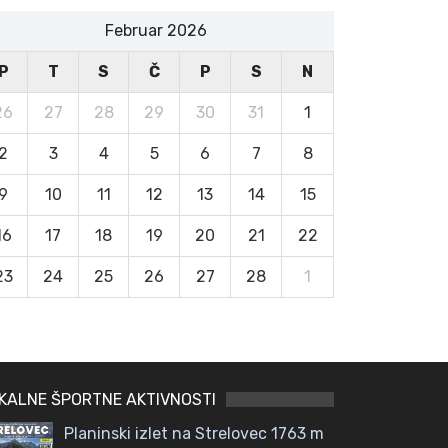
Februar 2026
P
T
S
Č
P
S
N
26
27
28
29
30
31
1
2
3
4
5
6
7
8
9
10
11
12
13
14
15
16
17
18
19
20
21
22
23
24
25
26
27
28
1
KALNE ŠPORTNE AKTIVNOSTI
Planinski izlet na Strelovec 1763 m