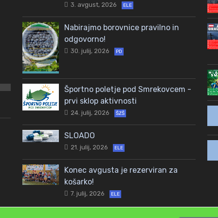
3. avgust, 2026
ELE
Nabirajmo borovnice pravilno in
odgovorno!
30. julij, 2026
PD
Športno poletje pod Smrekovcem -
prvi sklop aktivnosti
24. julij, 2026
ŠZŠ
SLOADO
21. julij, 2026
ELE
Konec avgusta je rezerviran za
košarko!
7. julij, 2026
ELE