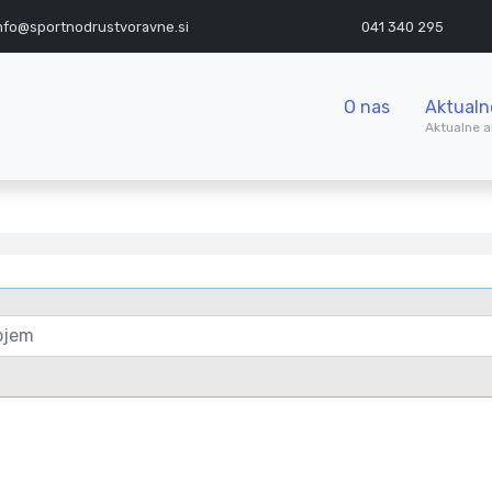
nfo@sportnodrustvoravne.si
041 340 295
O nas
Aktualn
Aktualne a