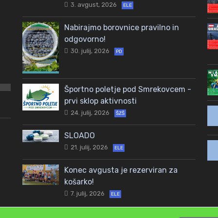
3. avgust, 2026
ELE
Nabirajmo borovnice pravilno in
odgovorno!
30. julij, 2026
PD
Športno poletje pod Smrekovcem -
prvi sklop aktivnosti
24. julij, 2026
ŠZŠ
SLOADO
21. julij, 2026
ELE
Konec avgusta je rezerviran za
košarko!
7. julij, 2026
ELE