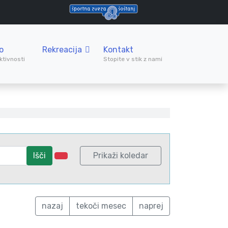
o
Rekreacija
Kontakt
ktivnosti
Stopite v stik z nami
Išči
Prikaži koledar
nazaj
tekoči mesec
naprej