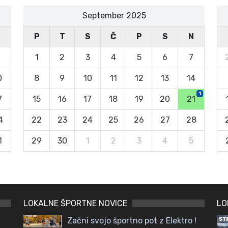
September 2025
N
P
T
S
Č
P
S
N
1
2
3
4
5
6
7
0
8
9
10
11
12
13
14
1
7
15
16
17
18
19
20
21
4
22
23
24
25
26
27
28
1
29
30
1
2
3
4
5
LOKALNE ŠPORTNE NOVICE
LO
Začni svojo športno pot z Elektro !