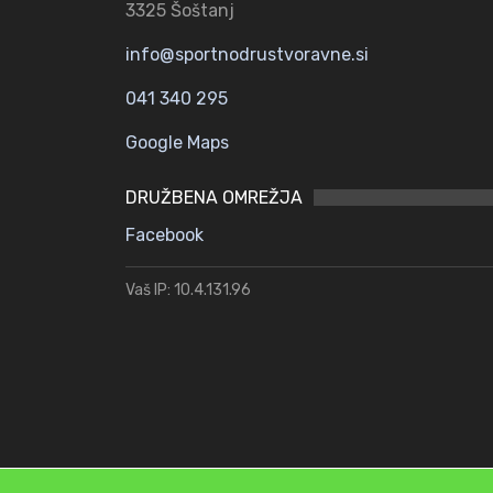
3325 Šoštanj
info@sportnodrustvoravne.si
041 340 295
Google Maps
DRUŽBENA OMREŽJA
Facebook
Vaš IP: 10.4.131.96