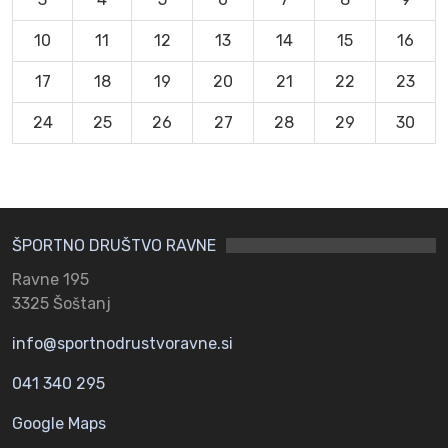
10
11
12
13
14
15
16
17
18
19
20
21
22
23
24
25
26
27
28
29
30
ŠPORTNO DRUŠTVO RAVNE
Ravne 195
3325 Šoštanj
info@sportnodrustvoravne.si
041 340 295
Google Maps