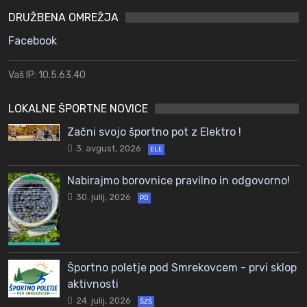
DRUŽBENA OMREŽJA
Facebook
Vaš IP: 10.5.63.40
LOKALNE ŠPORTNE NOVICE
Začni svojo športno pot z Elektro !
3. avgust, 2026
ELE
Nabirajmo borovnice pravilno in odgovorno!
30. julij, 2026
PD
Športno poletje pod Smrekovcem - prvi sklop
aktivnosti
24. julij, 2026
ŠZŠ