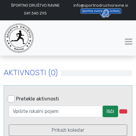
ŠPORTNO DRUŠTVO RAVNE
info@sportnodrustvoravne.si
041 340 295
AKTIVNOSTI (0)
Pretekle aktivnosti
Išči
Prikaži koledar