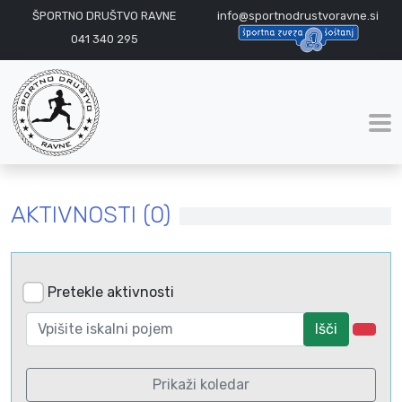
ŠPORTNO DRUŠTVO RAVNE
info@sportnodrustvoravne.si
041 340 295
AKTIVNOSTI (0)
Pretekle aktivnosti
Išči
Prikaži koledar