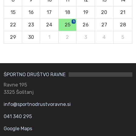
15
16
17
18
19
20
21
1
22
23
24
25
26
27
28
29
30
1
2
3
4
5
ŠPORTNO DRUŠTVO RAVNE
Ravne 195
3325 Šoštanj
info@sportnodrustvoravne.si
041 340 295
Google Maps