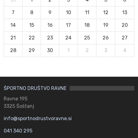
7
8
9
10
11
12
13
14
15
16
17
18
19
20
21
22
23
24
25
26
27
28
29
30
1
2
3
4
ŠPORTNO DRUŠTVO RAVNE
Ravne 195
3325 Šoštanj
info@sportnodrustvoravne.si
041 340 295