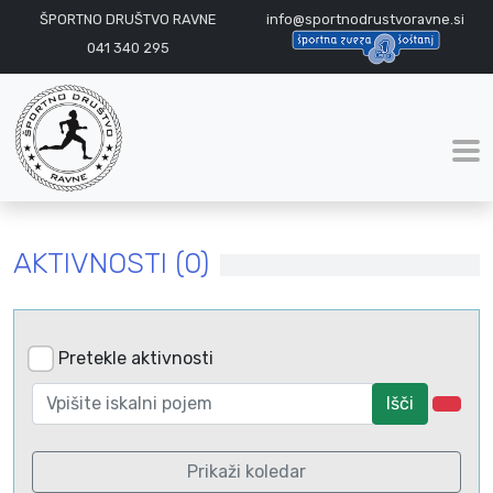
ŠPORTNO DRUŠTVO RAVNE
info@sportnodrustvoravne.si
041 340 295
AKTIVNOSTI (0)
Pretekle aktivnosti
Išči
Prikaži koledar