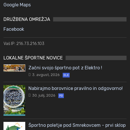
Google Maps
DRUŽBENA OMREŽJA
Facebook
Vaš IP: 216.73.216.103
LOKALNE ŠPORTNE NOVICE
Začni svojo športno pot z Elektro !
3. avgust, 2026
ELE
Nabirajmo borovnice pravilno in odgovorno!
30. julij, 2026
PD
Športno poletje pod Smrekovcem - prvi sklop