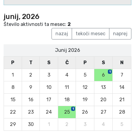
junij, 2026
Število aktivnosti ta mesec:
2
nazaj
tekoči mesec
naprej
Junij 2026
P
T
S
Č
P
S
N
1
1
2
3
4
5
6
7
8
9
10
11
12
13
14
15
16
17
18
19
20
21
1
22
23
24
25
26
27
28
29
30
1
2
3
4
5