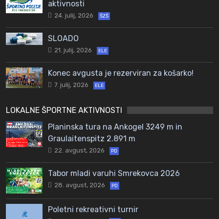
aktivnosti
24. julij, 2026
ŠZŠ
SLOADO
21. julij, 2026
ELE
Konec avgusta je rezerviran za košarko!
7. julij, 2026
ELE
LOKALNE ŠPORTNE AKTIVNOSTI
Planinska tura na Ankogel 3249 m in
Graulaitenspitz 2.891 m
22. avgust, 2026
PD
Tabor mladi varuhi Smrekovca 2026
28. avgust, 2026
PD
Poletni rekreativni turnir