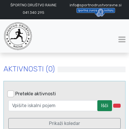
ŠPORTNO DRUŠTVO RAVNE
info@sportnodrustvoravne.si
041 340 295
AKTIVNOSTI (0)
Pretekle aktivnosti
Išči
Prikaži koledar