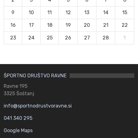
9
10
11
12
13
14
15
16
17
18
19
20
21
22
23
24
25
26
27
28
1
ŠPORTNO DRUŠTVO RAVNE
Ravne 195
3325 Šoštanj
info@sportnodrustvoravne.si
041 340 295
Google Maps