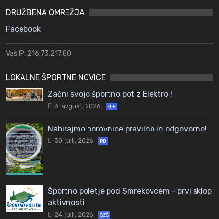
DRUŽBENA OMREŽJA
Facebook
Vaš IP: 216.73.217.80
LOKALNE ŠPORTNE NOVICE
Začni svojo športno pot z Elektro !
3. avgust, 2026
ELE
Nabirajmo borovnice pravilno in odgovorno!
30. julij, 2026
PD
Športno poletje pod Smrekovcem - prvi sklop
aktivnosti
24. julij, 2026
ŠZŠ