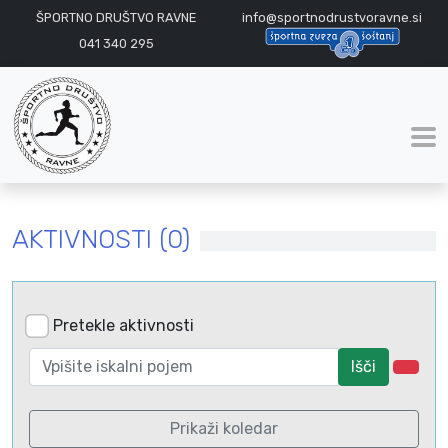
ŠPORTNO DRUŠTVO RAVNE
info@sportnodrustvoravne.si
041 340 295
AKTIVNOSTI (0)
Pretekle aktivnosti
Išči
Prikaži koledar