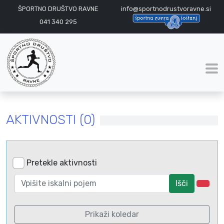
ŠPORTNO DRUŠTVO RAVNE
info@sportnodrustvoravne.si
041 340 295
AKTIVNOSTI (0)
Pretekle aktivnosti
Išči
Prikaži koledar