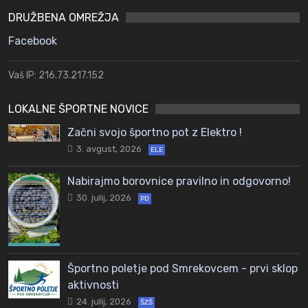
DRUŽBENA OMREŽJA
Facebook
Vaš IP: 216.73.217.152
LOKALNE ŠPORTNE NOVICE
Začni svojo športno pot z Elektro !
3. avgust, 2026
ELE
Nabirajmo borovnice pravilno in odgovorno!
30. julij, 2026
PD
Športno poletje pod Smrekovcem - prvi sklop
aktivnosti
24. julij, 2026
ŠZŠ