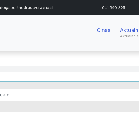
nfo@sportnodrustvoravne.si
041 340 295
O nas
Aktualn
Aktualne a