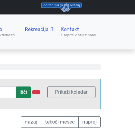
o
Rekreacija
Kontakt
ktivnosti
Stopite v stik z nami
Išči
Prikaži koledar
nazaj
tekoči mesec
naprej