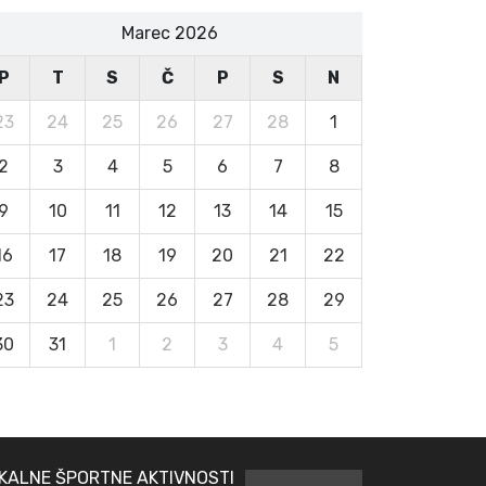
Marec 2026
P
T
S
Č
P
S
N
23
24
25
26
27
28
1
2
3
4
5
6
7
8
9
10
11
12
13
14
15
16
17
18
19
20
21
22
23
24
25
26
27
28
29
30
31
1
2
3
4
5
KALNE ŠPORTNE AKTIVNOSTI