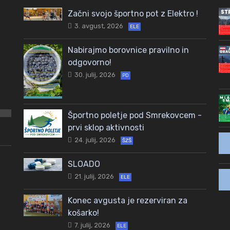
Začni svojo športno pot z Elektro !
3. avgust, 2026
ELE
Nabirajmo borovnice pravilno in
odgovorno!
30. julij, 2026
PD
Športno poletje pod Smrekovcem -
prvi sklop aktivnosti
24. julij, 2026
ŠZŠ
SLOADO
21. julij, 2026
ELE
Konec avgusta je rezerviran za
košarko!
7. julij, 2026
ELE