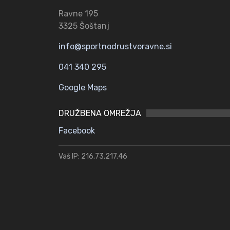
Ravne 195
3325 Šoštanj
info@sportnodrustvoravne.si
041 340 295
Google Maps
DRUŽBENA OMREŽJA
Facebook
Vaš IP: 216.73.217.46