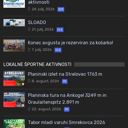
aktivnosti
24. julij, 2026
ŠZŠ
SLOADO
21. julij, 2026
ELE
Konec avgusta je rezerviran za košarko!
7. julij, 2026
ELE
LOKALNE ŠPORTNE AKTIVNOSTI
Planinski izlet na Strelovec 1763 m
8. avgust, 2026
PD
Planinska tura na Ankogel 3249 m in
Graulaitenspitz 2.891 m
22. avgust, 2026
PD
Tabor mladi varuhi Smrekovca 2026