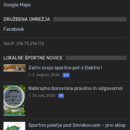
Google Maps
DRUŽBENA OMREŽJA
Facebook
Vaš IP: 216.73.216.172
LOKALNE ŠPORTNE NOVICE
Začni svojo športno pot z Elektro !
3. avgust, 2026
ELE
Nabirajmo borovnice pravilno in odgovorno!
30. julij, 2026
PD
Športno poletje pod Smrekovcem - prvi sklop