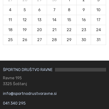
4
5
6
7
8
9
10
11
12
13
14
15
16
17
18
19
20
21
22
23
24
25
26
27
28
29
30
31
ŠPORTNO DRUŠTVO RAVNE
Ravne 195
3325 Šoštanj
info@sportnodrustvoravne.si
041 340 295