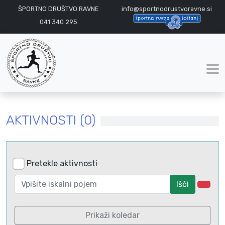
ŠPORTNO DRUŠTVO RAVNE
info@sportnodrustvoravne.si
041 340 295
AKTIVNOSTI (0)
Pretekle aktivnosti
Išči
Prikaži koledar