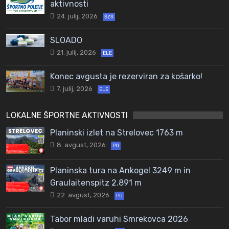
aktivnosti
24. julij, 2026
ŠZŠ
SLOADO
21. julij, 2026
ELE
Konec avgusta je rezerviran za košarko!
7. julij, 2026
ELE
LOKALNE ŠPORTNE AKTIVNOSTI
Planinski izlet na Strelovec 1763 m
8. avgust, 2026
PD
Planinska tura na Ankogel 3249 m in
Graulaitenspitz 2.891 m
22. avgust, 2026
PD
Tabor mladi varuhi Smrekovca 2026