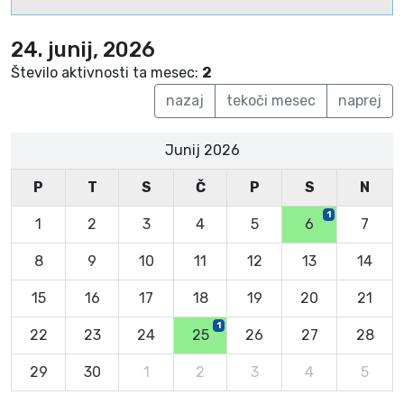
24. junij, 2026
Število aktivnosti ta mesec:
2
nazaj
tekoči mesec
naprej
Junij 2026
P
T
S
Č
P
S
N
1
1
2
3
4
5
6
7
8
9
10
11
12
13
14
15
16
17
18
19
20
21
1
22
23
24
25
26
27
28
29
30
1
2
3
4
5