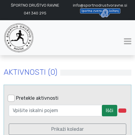
ŠPORTNO DRUŠTVO RAVNE
info@sportnodrustvoravne.si
041 340 295
AKTIVNOSTI (0)
Pretekle aktivnosti
Išči
Prikaži koledar