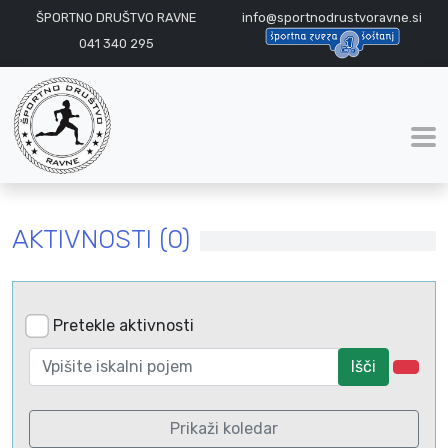
ŠPORTNO DRUŠTVO RAVNE
info@sportnodrustvoravne.si
041 340 295
AKTIVNOSTI (0)
Pretekle aktivnosti
Išči
Prikaži koledar