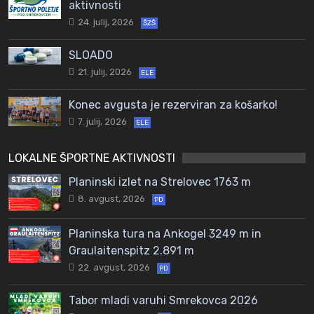
aktivnosti
24. julij, 2026
ŠZŠ
SLOADO
21. julij, 2026
ELE
Konec avgusta je rezerviran za košarko!
7. julij, 2026
ELE
LOKALNE ŠPORTNE AKTIVNOSTI
Planinski izlet na Strelovec 1763 m
8. avgust, 2026
PD
Planinska tura na Ankogel 3249 m in
Graulaitenspitz 2.891 m
22. avgust, 2026
PD
Tabor mladi varuhi Smrekovca 2026