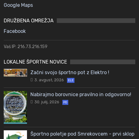
Google Maps
DRUŽBENA OMREŽJA
Facebook
Vaš IP: 216.73.216.159
LOKALNE ŠPORTNE NOVICE
Začni svojo športno pot z Elektro !
3. avgust, 2026
ELE
Nabirajmo borovnice pravilno in odgovorno!
30. julij, 2026
PD
Športno poletje pod Smrekovcem - prvi sklop