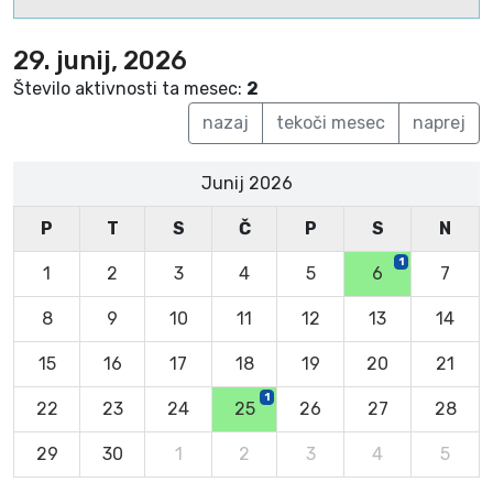
29. junij, 2026
Število aktivnosti ta mesec:
2
nazaj
tekoči mesec
naprej
Junij 2026
P
T
S
Č
P
S
N
1
1
2
3
4
5
6
7
8
9
10
11
12
13
14
15
16
17
18
19
20
21
1
22
23
24
25
26
27
28
29
30
1
2
3
4
5