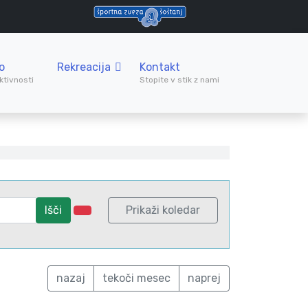
o
Rekreacija
Kontakt
ktivnosti
Stopite v stik z nami
Išči
Prikaži koledar
nazaj
tekoči mesec
naprej