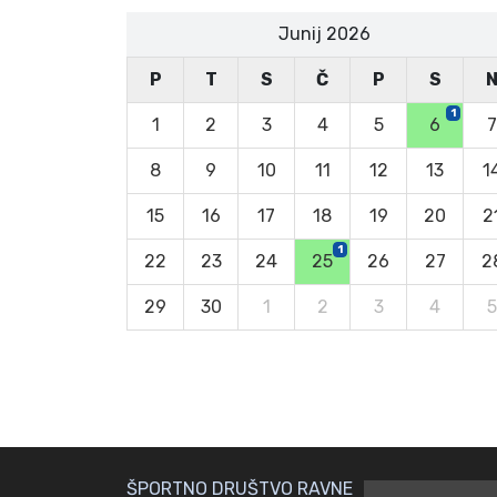
Junij 2026
P
T
S
Č
P
S
1
1
2
3
4
5
6
7
8
9
10
11
12
13
1
15
16
17
18
19
20
2
1
22
23
24
25
26
27
2
29
30
1
2
3
4
5
ŠPORTNO DRUŠTVO RAVNE