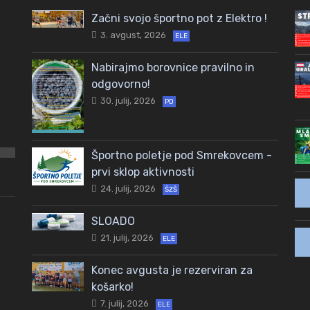
Začni svojo športno pot z Elektro !
3. avgust, 2026
ELE
Nabirajmo borovnice pravilno in
odgovorno!
30. julij, 2026
PD
Športno poletje pod Smrekovcem -
prvi sklop aktivnosti
24. julij, 2026
ŠZŠ
SLOADO
21. julij, 2026
ELE
Konec avgusta je rezerviran za
košarko!
7. julij, 2026
ELE