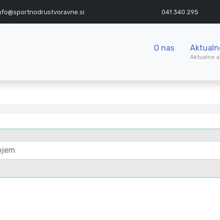
nfo@sportnodrustvoravne.si
041 340 295
O nas
Aktualn
Aktualne a