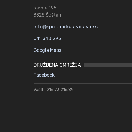
Ravne 195
3325 Šoštanj
info@sportnodrustvoravne.si
041 340 295
Google Maps
DRUŽBENA OMREŽJA
Facebook
Vaš IP: 216.73.216.89