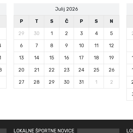
Julij 2026
N
P
T
S
Č
P
S
N
29
30
1
2
3
4
5
4
6
7
8
9
10
11
12
1
13
14
15
16
17
18
19
8
20
21
22
23
24
25
26
27
28
29
30
31
1
2
LOKALNE ŠPORTNE NOVICE
LO