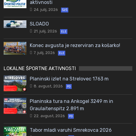
aktivnosti
24. julij, 2026
ŠZŠ
SLOADO
21. julij, 2026
ELE
Konec avgusta je rezerviran za košarko!
7. julij, 2026
ELE
LOKALNE ŠPORTNE AKTIVNOSTI
Planinski izlet na Strelovec 1763 m
8. avgust, 2026
PD
Planinska tura na Ankogel 3249 m in
Graulaitenspitz 2.891 m
22. avgust, 2026
PD
Tabor mladi varuhi Smrekovca 2026