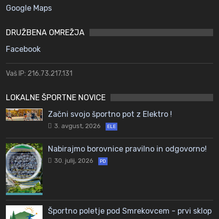
Google Maps
DRUŽBENA OMREŽJA
Facebook
Vaš IP: 216.73.217.131
LOKALNE ŠPORTNE NOVICE
Začni svojo športno pot z Elektro !
3. avgust, 2026
ELE
Nabirajmo borovnice pravilno in odgovorno!
30. julij, 2026
PD
Športno poletje pod Smrekovcem - prvi sklop