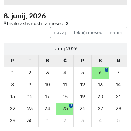
8. junij, 2026
Število aktivnosti ta mesec:
2
nazaj
tekoči mesec
naprej
Junij 2026
P
T
S
Č
P
S
N
1
1
2
3
4
5
6
7
8
9
10
11
12
13
14
15
16
17
18
19
20
21
1
22
23
24
25
26
27
28
29
30
1
2
3
4
5