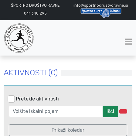
ŠPORTNO DRUŠTVO RAVNE
info@sportnodrustvoravne.si
041 340 295
AKTIVNOSTI (0)
Pretekle aktivnosti
Išči
Prikaži koledar