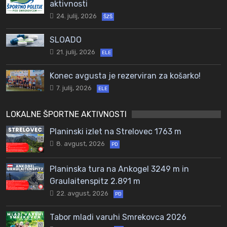
aktivnosti
24. julij, 2026
ŠZŠ
SLOADO
21. julij, 2026
ELE
Konec avgusta je rezerviran za košarko!
7. julij, 2026
ELE
LOKALNE ŠPORTNE AKTIVNOSTI
Planinski izlet na Strelovec 1763 m
8. avgust, 2026
PD
Planinska tura na Ankogel 3249 m in
Graulaitenspitz 2.891 m
22. avgust, 2026
PD
Tabor mladi varuhi Smrekovca 2026