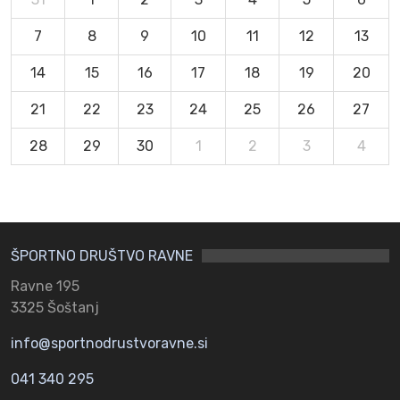
7
8
9
10
11
12
13
14
15
16
17
18
19
20
21
22
23
24
25
26
27
28
29
30
1
2
3
4
ŠPORTNO DRUŠTVO RAVNE
Ravne 195
3325 Šoštanj
info@sportnodrustvoravne.si
041 340 295