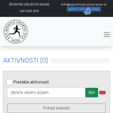
ŠPORTNO DRUŠTVO RAVNE
info@sportnodrustvoravne.si
041 340 295
AKTIVNOSTI (0)
Pretekle aktivnosti
Išči
Prikaži koledar