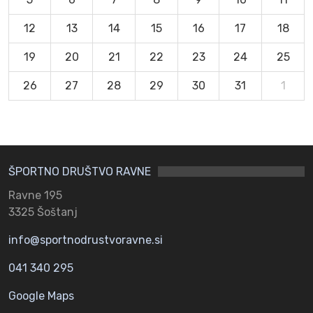
12
13
14
15
16
17
18
19
20
21
22
23
24
25
26
27
28
29
30
31
1
ŠPORTNO DRUŠTVO RAVNE
Ravne 195
3325 Šoštanj
info@sportnodrustvoravne.si
041 340 295
Google Maps