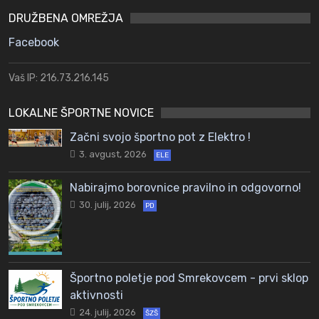
DRUŽBENA OMREŽJA
Facebook
Vaš IP: 216.73.216.145
LOKALNE ŠPORTNE NOVICE
Začni svojo športno pot z Elektro !
3. avgust, 2026
ELE
Nabirajmo borovnice pravilno in odgovorno!
30. julij, 2026
PD
Športno poletje pod Smrekovcem - prvi sklop
aktivnosti
24. julij, 2026
ŠZŠ