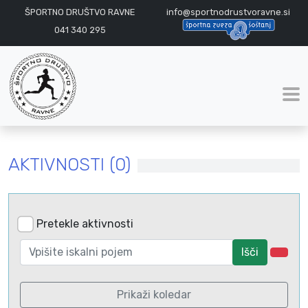
ŠPORTNO DRUŠTVO RAVNE
info@sportnodrustvoravne.si
041 340 295
AKTIVNOSTI (0)
Pretekle aktivnosti
Išči
Prikaži koledar